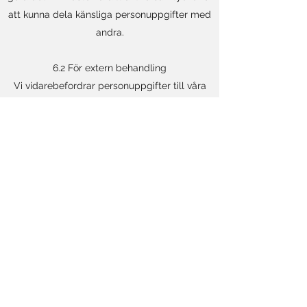
att kunna dela känsliga personuppgifter med
andra.
6.2 För extern behandling
Vi vidarebefordrar personuppgifter till våra
närstående bolag eller andra betrodda
företag och personer som har i uppgift att
behandla informationen för vår räkning, i
enlighet med våra anvisningar, denna
sekretesspolicy och alla andra lämpliga
åtgärder för sekretess och säkerhet.
6.3 Av juridiska skäl
Vi delar personuppgifter med företag,
organisationer eller personer utanför
[FÖRETAGSNAMN] om vi har goda skäl att tro
att åtkomst, användning, bevarande eller