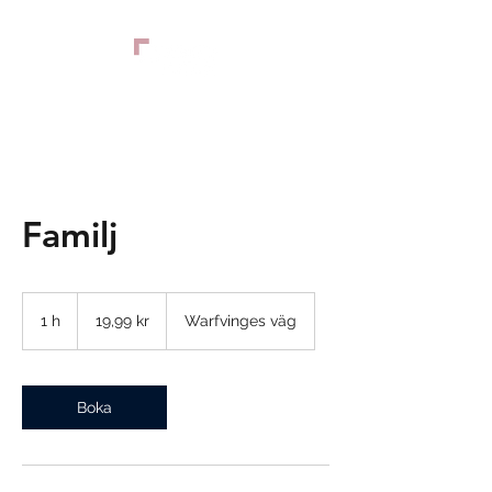
Familj
19,99
svenska
1 h
1
19,99 kr
Warfvinges väg
kronor
Boka