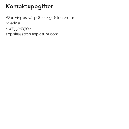
Kontaktuppgifter
Warfvinges väg 18, 112 51 Stockholm,
Sverige
+ 0733260702
sophie@sophiespicture.com
Sophie´s pictures
sophie@sophiespicture.com
+46733260702
Warfvingesväg 18
112 51 Stockholm